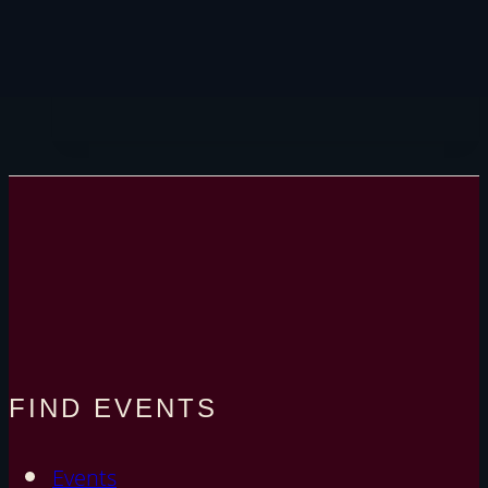
Shibari
Weiterlesen
Shooting
mit
JackTheRigger
FIND EVENTS
Events