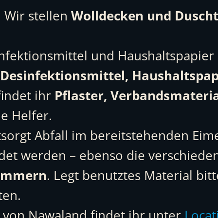
. Wir stellen
Wolldecken und Dusch
fektionsmittel und Haushaltspapier 
–
Desinfektionsmittel, Haushaltspa
indet ihr
Pflaster, Verbandsmateria
e Helfer.
sorgt Abfall im bereitstehenden Eim
det werden – ebenso die verschiede
ammern
. Legt benutztes Material bit
ten.
 von Nawaland findet ihr unter
Locat