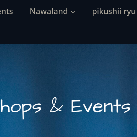
ents
Nawaland
pikushii ryu
hops & Events 