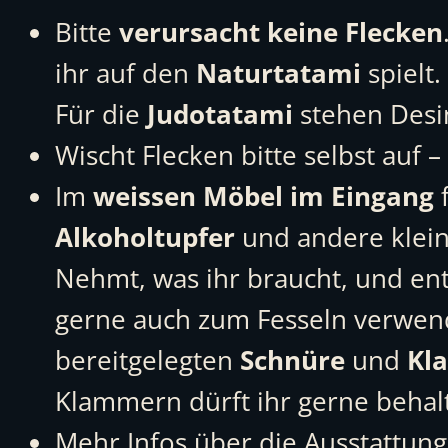
Bitte
verursacht keine Flecken
ihr auf den
Naturtatami
spielt.
Für die
Judotatami
stehen Desin
Wischt Flecken bitte selbst auf 
Im
weissen Möbel im Eingang
f
Alkoholtupfer
und andere klein
Nehmt, was ihr braucht, und ent
gerne auch zum Fesseln verwen
bereitgelegten
Schnüre
und
Kl
Klammern dürft ihr gerne behal
Mehr Infos über die Ausstattung