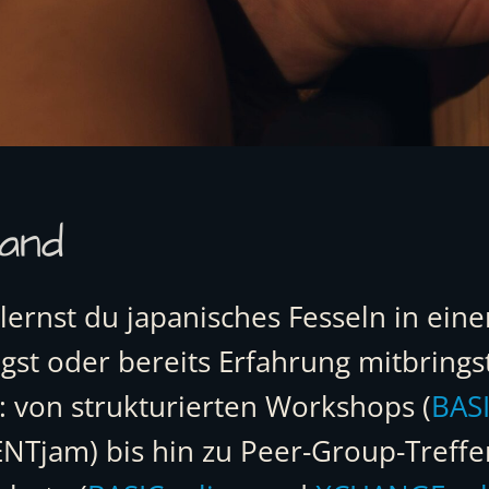
land
 lernst du japanisches Fesseln in ei
ngst oder bereits Erfahrung mitbrings
 von strukturierten Workshops (
BASI
NTjam) bis hin zu Peer-Group-Treffe