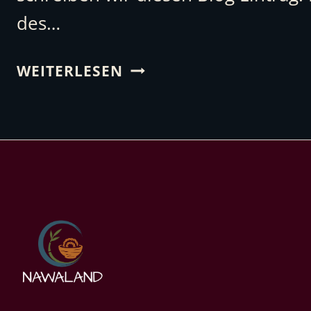
des…
VETTING
WEITERLESEN
UND
COVERN