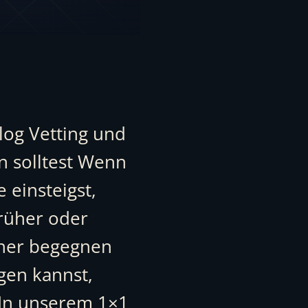
log Vetting und
n solltest Wenn
 einsteigst,
früher oder
üher begegnen
gen kannst,
 In unserem 1×1