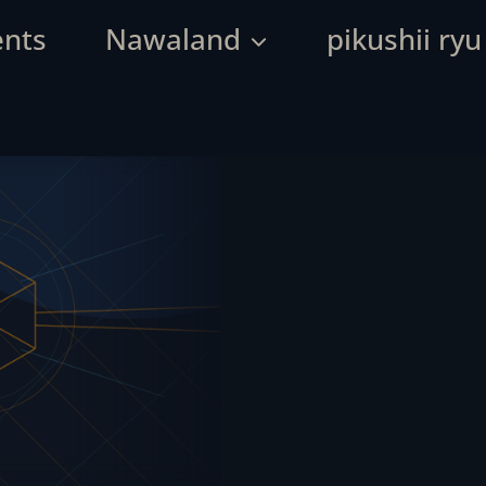
ents
Nawaland
pikushii ryu